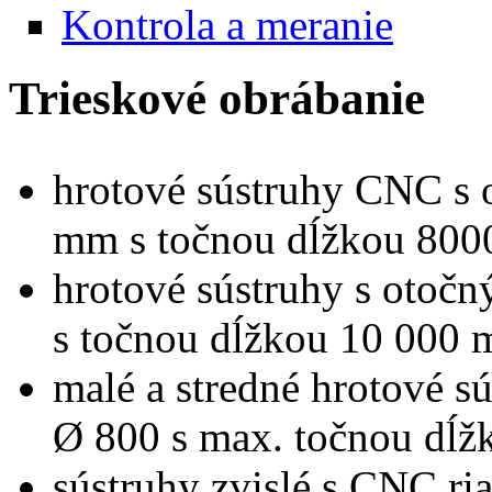
Kontrola a meranie
Trieskové obrábanie
hrotové sústruhy CNC s
mm s točnou dĺžkou 80
hrotové sústruhy s otoč
s točnou dĺžkou 10 000
malé a stredné hrotové 
Ø 800 s max. točnou dĺ
sústruhy zvislé s CNC ri