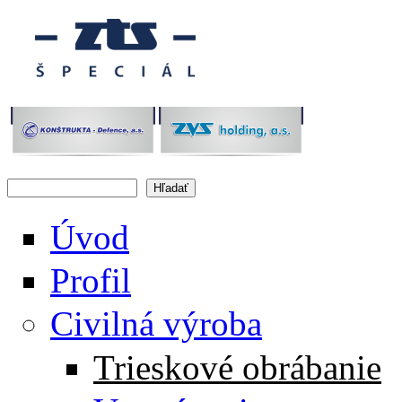
Skočiť na hlavný obsah
Hľadať
Vyhľadávanie
Úvod
Profil
Civilná výroba
Trieskové obrábanie